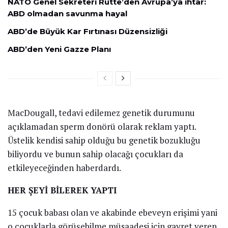
NATO Genel Sekreteri Rutte’den Avrupa’ya ihtar:
ABD olmadan savunma hayal
ABD’de Büyük Kar Fırtınası Düzensizliği
ABD’den Yeni Gazze Planı
MacDougall, tedavi edilemez genetik durumunu
açıklamadan sperm donörü olarak reklam yaptı.
Üstelik kendisi sahip olduğu bu genetik bozukluğu
biliyordu ve bunun sahip olacağı çocukları da
etkileyeceğinden haberdardı.
HER ŞEYİ BİLEREK YAPTI
15 çocuk babası olan ve akabinde ebeveyn erişimi yani
o çocuklarla görüşebilme müsaadesi için gayret veren