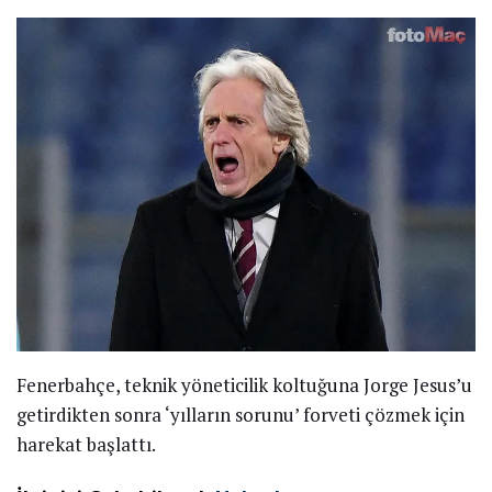
Fenerbahçe, teknik yöneticilik koltuğuna Jorge Jesus’u
getirdikten sonra ‘yılların sorunu’ forveti çözmek için
harekat başlattı.