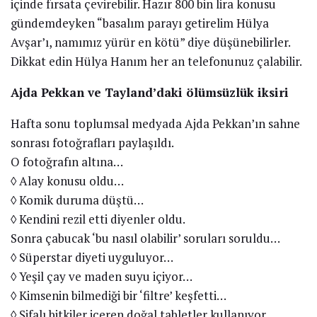
içinde fırsata çevirebilir. Hazır 800 bin lira konusu
gündemdeyken “basalım parayı getirelim Hülya
Avşar’ı, namımız yürür en kötü” diye düşünebilirler.
Dikkat edin Hülya Hanım her an telefonunuz çalabilir.
Ajda Pekkan ve Tayland’daki ölümsüzlük iksiri
Hafta sonu toplumsal medyada Ajda Pekkan’ın sahne
sonrası fotoğrafları paylaşıldı.
O fotoğrafın altına…
◊ Alay konusu oldu…
◊ Komik duruma düştü…
◊ Kendini rezil etti diyenler oldu.
Sonra çabucak ‘bu nasıl olabilir’ soruları soruldu…
◊ Süperstar diyeti uyguluyor…
◊ Yeşil çay ve maden suyu içiyor…
◊ Kimsenin bilmediği bir ‘filtre’ keşfetti…
◊ Şifalı bitkiler içeren doğal tabletler kullanıyor …