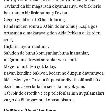
Tayland’da bir mağarada okyanus suyu ve bitkilerle
hazırlanan bir iksir bulmuş Pekkan.
Geçen yıl litresi 100 bin dolarmış.
Pandemiden sonra 500 bin dolar olmuş. Kaşla göz
ortasında o mağaraya giden Ajda Pekkan o iksirden
içmiş.
Hiçbirini uydurmadım…
Sahiden de bunu konuşanlar, buna inananlar,
mağaranın adresini soranlar var etrafta.
Meğer olan biten çok kolay.
Bayan kendine bakıyor, bedenine düzgün davranıyor,
âlâ besleniyor. Ortada Süperstar diyeti, ölümsüzlük
iksiri, mucizevi bitkinin sıvısı falan yok yani.
Tabi bir de estetik ve cep telefonlarının uygulamaları
var, o da öbür yazının konusu olsun…
Ünlülerin ‘Umut’ imtihanı