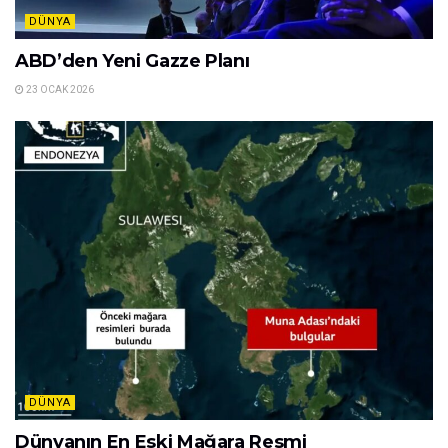
DÜNYA
ABD’den Yeni Gazze Planı
23 OCAK 2026
DÜNYA
Dünyanın En Eski Mağara Resmi