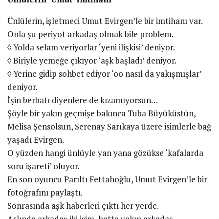
Ünlülerin, işletmeci Umut Evirgen’le bir imtihanı var.
Onla şu periyot arkadaş olmak bile problem.
◊ Yolda selam veriyorlar ‘yeni ilişkisi’ deniyor.
◊ Biriyle yemeğe çıkıyor ‘aşk başladı’ deniyor.
◊ Yerine gidip sohbet ediyor ‘oo nasıl da yakışmışlar’
deniyor.
İşin berbatı diyenlere de kızamıyorsun…
Şöyle bir yakın geçmişe bakınca Tuba Büyüküstün,
Melisa Şensolsun, Serenay Sarıkaya üzere isimlerle bağ
yaşadı Evirgen.
O yüzden hangi ünlüyle yan yana gözükse ‘kafalarda
soru işareti’ oluyor.
En son oyuncu Parıltı Fettahoğlu, Umut Evirgen’le bir
fotoğrafını paylaştı.
Sonrasında aşk haberleri çıktı her yerde.
Aslında arkadaş iki isim, hatta yakın arkadaş.