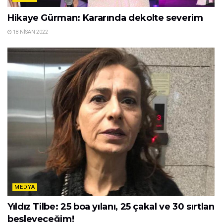
Hikaye Gürman: Kararında dekolte severim
18 NISAN 2022
MEDYA
Yıldız Tilbe: 25 boa yılanı, 25 çakal ve 30 sırtlan
besleyeceğim!