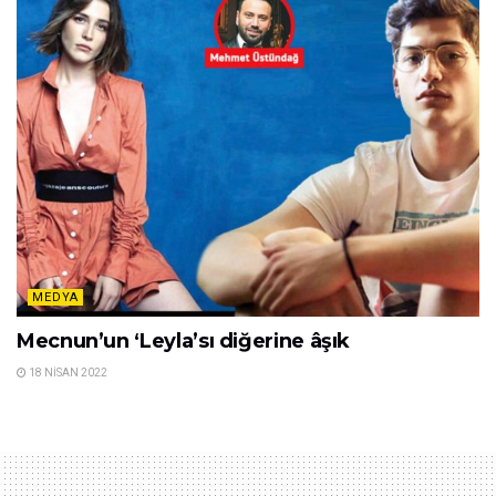
MEDYA
Mecnun’un ‘Leyla’sı diğerine âşık
18 NISAN 2022