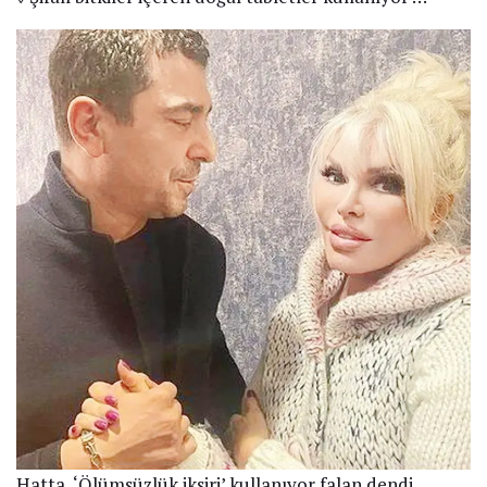
Hatta, ‘Ölümsüzlük iksiri’ kullanıyor falan dendi.