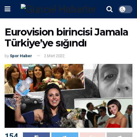
Eurovision birincisi Jamala
Türkiye’ye sığındı
by
Spor Haber
2 Mart 2022
154