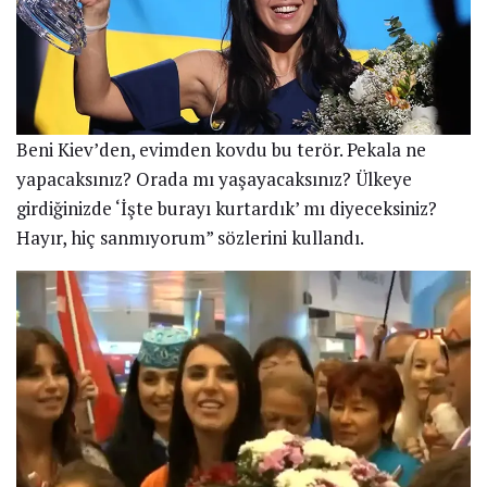
Beni Kiev’den, evimden kovdu bu terör. Pekala ne
yapacaksınız? Orada mı yaşayacaksınız? Ülkeye
girdiğinizde ‘İşte burayı kurtardık’ mı diyeceksiniz?
Hayır, hiç sanmıyorum” sözlerini kullandı.