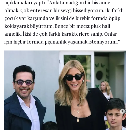
travmalarımız oluyor. Tahminen de aşk benim için bir
travmadır. Geçenlerde gözlerim doldu ve ağladım. Bir
şeyden ötürü yorulduğumu hissettiğim bir andı. O
ağladığım kızı yatakta bırakmayı seviyorum. Onunla
hayata devam edemem. Çabucak gözlerimi silip
hayatıma devam ettim.”
Çağla Şıkel ile Emre Altuğ 2007 yılında nikah masasına