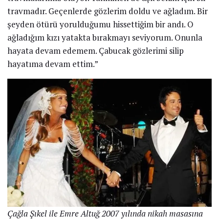
MEDYA
Mecnun’un ‘Leyla’sı diğerine âşık
18 NISAN 2022
Çağla Şıkel: Kırılma anım
babamın vefatı
by
Spor Haber
25 Şubat 2022