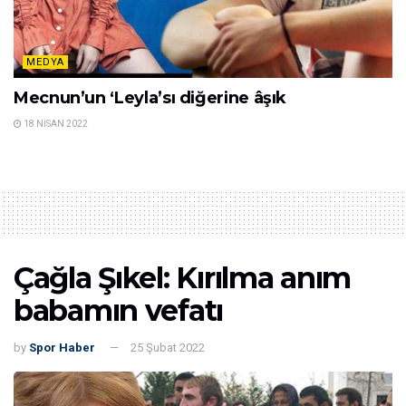
MEDYA
Yıldız Tilbe: 25 boa yılanı, 25 çakal ve 30 sırtlan
besleyeceğim!
18 NISAN 2022