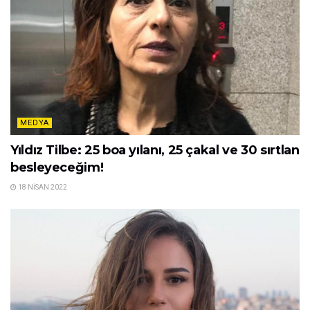
MEDYA
Bütün sırların ortaya döküldüğü Yargı’da
Ceylin birine ziyan mı verdi?
18 NISAN 2022