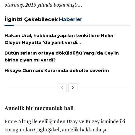
154
SHARES
ÇAĞLA Şıkel, uzman psikolog Gökhan Çınar’ın
YouTube’da yayınlanan “Katarsis” programına konuk
oldu. Şıkel, çok âşık olduğunda çocuklaştığını söyledi:
“Biraz unuttum bu duyguyu. Gelmesini istediğim bir
his. Travma dediğimiz şey aslında yalnızca geçmişte
yaşadığımız berbat olaylardan oluşmuyor. Yaşamayı
umut ettiğimiz fakat yaşayamadığımız hoş olaylar da