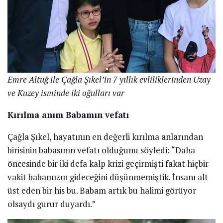
oturmuş, 2015 yılında boşanmıştı…
İlginizi Çekebilecek
Haberler
Hakan Ural, hakkında yapılan tenkitlere Neler
Oluyor Hayatta ’da yanıt verdi…
Bütün sırların ortaya döküldüğü Yargı’da Ceylin
birine ziyan mı verdi?
Hikaye Gürman: Kararında dekolte severim
Annelik bir mecnunluk hali
Emre Altuğ ile evliliğinden Uzay ve Kuzey isminde iki
çocuğu olan Çağla Şıkel, annelik hakkında şu