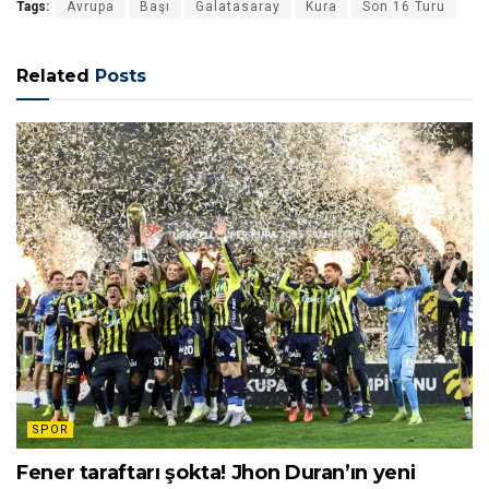
Tags:
Avrupa
Başı
Galatasaray
Kura
Son 16 Turu
Related
Posts
SPOR
Fener taraftarı şokta! Jhon Duran’ın yeni