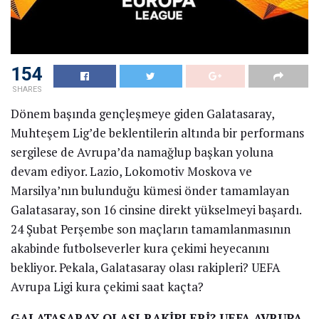
154
SHARES
Dönem başında gençleşmeye giden Galatasaray,
Muhteşem Lig’de beklentilerin altında bir performans
sergilese de Avrupa’da namağlup başkan yoluna
devam ediyor. Lazio, Lokomotiv Moskova ve
Marsilya’nın bulunduğu kümesi önder tamamlayan
Galatasaray, son 16 cinsine direkt yükselmeyi başardı.
24 Şubat Perşembe son maçların tamamlanmasının
akabinde futbolseverler kura çekimi heyecanını
bekliyor. Pekala, Galatasaray olası rakipleri? UEFA
Avrupa Ligi kura çekimi saat kaçta?
GALATASARAY OLASI RAKİPLERİ? UEFA AVRUPA