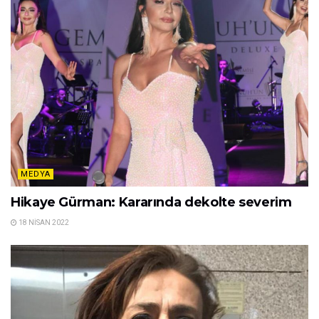
Related
Posts
MEDYA
Hakan Ural, hakkında yapılan tenkitlere Neler
Oluyor Hayatta ’da yanıt verdi…
18 NISAN 2022