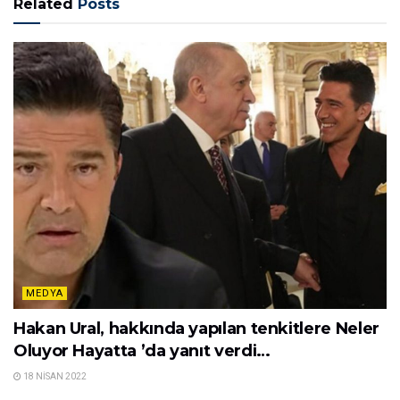
Dost başa düşman ayağa bakarmış derler, muhakkak
düşman değilim öncelikle onu bir belirteyim.
Hatta ayağa gerçek inene kadar her şey çok hoştu
ancak o lastikli paça ve çorapsız bilek için düşman
olmaya gerek yok.
Giydiği jean’i klasik paça olarak düşünün, sonuç ne
kadar hoş değil mi?
Yazık olmuş, ne diyeyim?