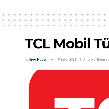
TCL Mobil Tü
by
Spor Haber
15 Şubat 2022
in
Android
,
Bilim v