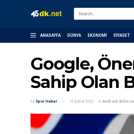
ANASAYFA
DÜNYA
EKONOMI
SIYASET
Google, Önem
Sahip Olan 
by
Spor Haber
15 Şubat 2022
in
Android
,
Bilim v