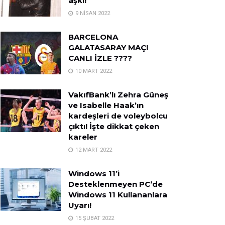
aşkı!
9 NISAN 2022
BARCELONA
GALATASARAY MAÇI
CANLI İZLE ????
10 MART 2022
VakıfBank’lı Zehra Güneş
ve Isabelle Haak’ın
kardeşleri de voleybolcu
çıktı! İşte dikkat çeken
kareler
12 MART 2022
Windows 11’i
Desteklenmeyen PC’de
Windows 11 Kullananlara
Uyarı!
15 ŞUBAT 2022