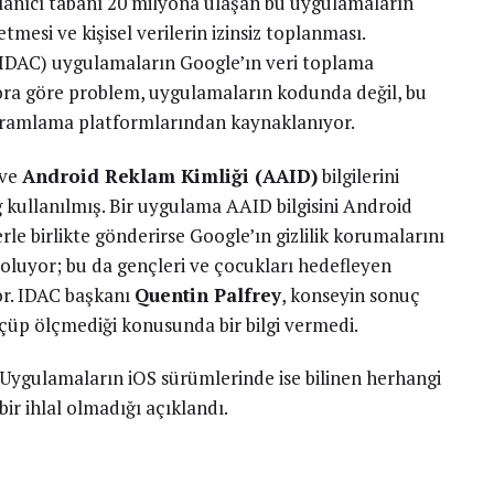
lanıcı tabanı 20 milyona ulaşan bu uygulamaların
tmesi ve kişisel verilerin izinsiz toplanması.
 (IDAC) uygulamaların Google’ın veri toplama
apora göre problem, uygulamaların kodunda değil, bu
ogramlama platformlarından kaynaklanıyor.
ve
Android Reklam Kimliği (AAID)
bilgilerini
 kullanılmış. Bir uygulama AAID bilgisini Android
erle birlikte gönderirse Google’ın gizlilik korumalarını
 oluyor; bu da gençleri ve çocukları hedefleyen
or. IDAC başkanı
Quentin Palfrey
, konseyin sonuç
ölçüp ölçmediği konusunda bir bilgi vermedi.
Uygulamaların iOS sürümlerinde ise bilinen herhangi
bir ihlal olmadığı açıklandı.