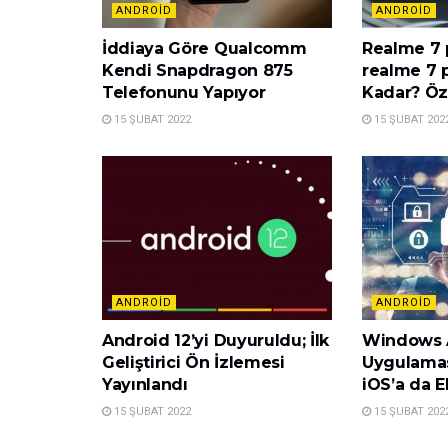
ANDROID
ANDROID
İddiaya Göre Qualcomm
Realme 7 p
Kendi Snapdragon 875
realme 7 p
Telefonunu Yapıyor
Kadar? Öze
15 ŞUBAT 2022
15 ŞUBAT 202
ANDROID
ANDROID
Android 12’yi Duyuruldu; İlk
Windows A
Geliştirici Ön İzlemesi
Uygulamas
Yayınlandı
iOS’a da El
15 ŞUBAT 2022
15 ŞUBAT 202