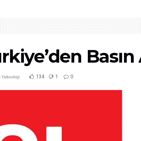
rkiye’den Basın
134
1
0
e Teknoloji