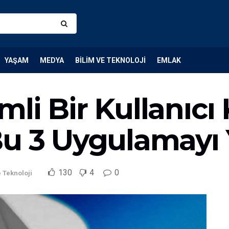
YAŞAM
MEDYA
BILIM VE TEKNOLOJI
EMLAK
li Bir Kullanıcı 
Bu 3 Uygulamayı 
130
4
0
e Teknoloji