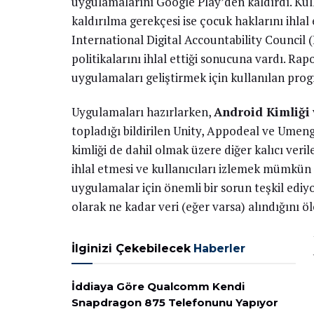
uygulamalarını Google Play’den kaldırdı. Kul
kaldırılma gerekçesi ise çocuk haklarını ihlal e
International Digital Accountability Council
politikalarını ihlal ettiği sonucuna vardı. R
uygulamaları geliştirmek için kullanılan pr
Uygulamaları hazırlarken,
Android Kimliği
topladığı bildirilen Unity, Appodeal ve Umeng
kimliği de dahil olmak üzere diğer kalıcı veril
ihlal etmesi ve kullanıcıları izlemek mümkün
uygulamalar için önemli bir sorun teşkil ediy
olarak ne kadar veri (eğer varsa) alındığını 
İlginizi Çekebilecek
Haberler
İddiaya Göre Qualcomm Kendi
Snapdragon 875 Telefonunu Yapıyor