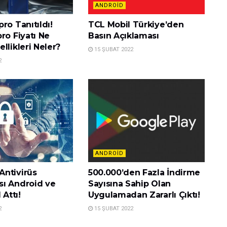
ANDROID
ro Tanıtıldı!
TCL Mobil Türkiye’den
ro Fiyatı Ne
Basın Açıklaması
llikleri Neler?
15 ŞUBAT 2022
2
ANDROID
ntivirüs
500.000’den Fazla İndirme
ı Android ve
Sayısına Sahip Olan
 Attı!
Uygulamadan Zararlı Çıktı!
2
15 ŞUBAT 2022