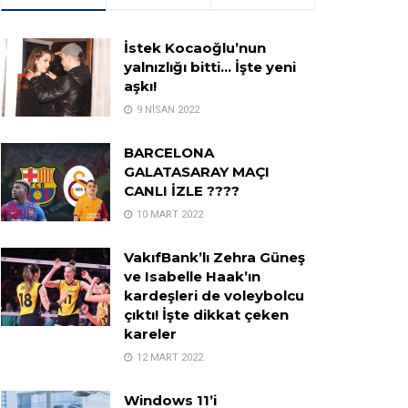
İstek Kocaoğlu’nun
yalnızlığı bitti… İşte yeni
aşkı!
9 NISAN 2022
BARCELONA
GALATASARAY MAÇI
CANLI İZLE ????
10 MART 2022
VakıfBank’lı Zehra Güneş
ve Isabelle Haak’ın
kardeşleri de voleybolcu
çıktı! İşte dikkat çeken
kareler
12 MART 2022
Windows 11’i