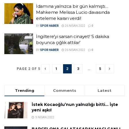
İdamına yalnızca bir gün kalmıştı…
Mahkeme Melissa Lucio davasında
erteleme kararı verdi!
BY
SPOR HABER
26 NISAN 2022
0
İngiltere’yi sarsan cinayet! ‘5 dakika
boyunca çığlık attılar’
BY
SPOR HABER
26 NISAN 2022
0
1
2
3
…
5
PAGE 2 OF 5
Trending
Comments
Latest
İstek Kocaoğlu’nun yalnızlığı bitti… İşte
yeni aşkı!
9 NISAN 2022
BARCELONA GALATASARAY MAÇI CANLI