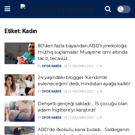
Etiket:
Kadın
80’den fazla bayandan ABD’li jinekoloğa
müthiş suçlamalar: Muayene ismi altında
taciz, tecavüz…
BY
SPOR HABER
15 HAZIRAN 2022
0
24 yaşındaki blogger ‘Kendimle
evleneceğim’ dedi, Hindistan ayağa kalktı!
BY
SPOR HABER
13 HAZIRAN 2022
0
Dehşetli gerçeği sakladı… 15 çocuğu olan
adam İngiltere’yi karıştırdı!
BY
SPOR HABER
12 HAZIRAN 2022
0
ABD’de ilkokulu kana buladı… Saldırganın