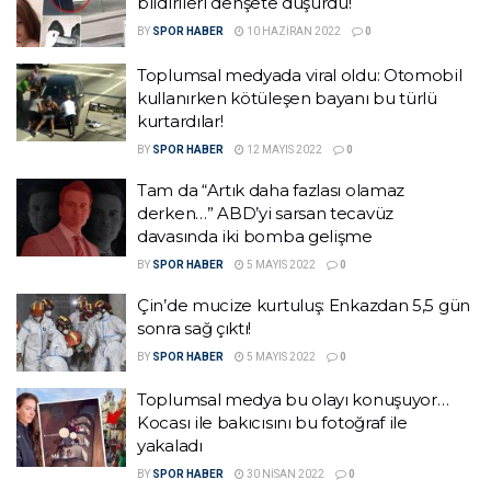
bildirileri dehşete düşürdü!
BY
SPOR HABER
10 HAZIRAN 2022
0
Toplumsal medyada viral oldu: Otomobil
kullanırken kötüleşen bayanı bu türlü
kurtardılar!
BY
SPOR HABER
12 MAYIS 2022
0
Tam da “Artık daha fazlası olamaz
derken…” ABD’yi sarsan tecavüz
davasında iki bomba gelişme
BY
SPOR HABER
5 MAYIS 2022
0
Çin’de mucize kurtuluş: Enkazdan 5,5 gün
sonra sağ çıktı!
BY
SPOR HABER
5 MAYIS 2022
0
Toplumsal medya bu olayı konuşuyor…
Kocası ile bakıcısını bu fotoğraf ile
yakaladı
BY
SPOR HABER
30 NISAN 2022
0