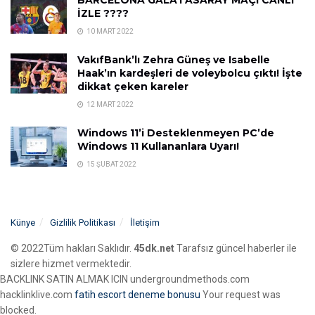
İZLE ????
10 MART 2022
VakıfBank’lı Zehra Güneş ve Isabelle
Haak’ın kardeşleri de voleybolcu çıktı! İşte
dikkat çeken kareler
12 MART 2022
Windows 11’i Desteklenmeyen PC’de
Windows 11 Kullananlara Uyarı!
15 ŞUBAT 2022
Künye
Gizlilik Politikası
İletişim
© 2022Tüm hakları Saklıdır.
45dk.net
Tarafsız güncel haberler ile
sizlere hizmet vermektedir.
BACKLINK SATIN ALMAK ICIN undergroundmethods.com
hacklinklive.com
fatih escort
deneme bonusu
Your request was
blocked.