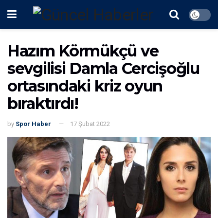
Hazım Körmükçü ve
sevgilisi Damla Cercişoğlu
ortasındaki kriz oyun
bıraktırdı!
by
Spor Haber
17 Şubat 2022