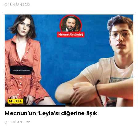
18 NISAN 2022
MEDYA
Mecnun’un ‘Leyla’sı diğerine âşık
18 NISAN 2022