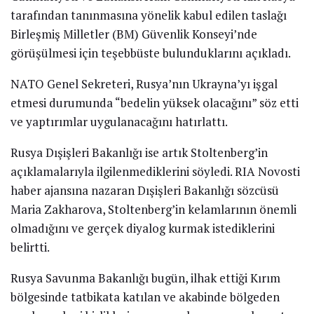
de teyit ettiğini” söyledi.
İngiltere’nin savunma istihbarat şefi, Vladimir Putin’in
barış istediğini argüman etmesine karşın Rusya’nın
Ukrayna sonuna güçlerini inşa etmeye devam ettiğini
açıkladı.
İngiliz General Sir Jim Hockenhull Rusya’nın
çekildiğine dair bir emare olmadığını bilakis sondaki
birliklere destek yapıldığını belirtti..