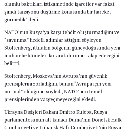
saldırdığını duyurdu.
Ortak Denetim ve Uyum Merkezi’ne nazaran, Ukrayna
ordusu Perşembe günü saat 02:30’da Lugansk Halk
Cumhuriyeti’ndeki dört bölgeye havan topları ve el
bombaları ile saldırdı.
‘PUTİN 7 BİN ASKER DAHA GÖNDERDİ’
İsmini vermeden ABD basınına konuşan üst seviye
yetkili, “Dün, Rus hükümeti Ukrayna sonundan
askerlerini çektiğini söyledi. Bu tez hem burada hem
tüm dünyada büyük ilgi çekti. Ancak artık biliyoruz ki
bu yanlışsız değil.” dedi.
Yetkili, bilgilerin yanlışsız olmadığına dair bir ispat ya
da ayrıntılı bilgi ise sunmadı. Rusya’nın
açıklamalarının bilakis, ABD’deki Joe Biden idaresinin
“Rusya’nın hududa 7 bin kadar yeni asker gönderdiğini