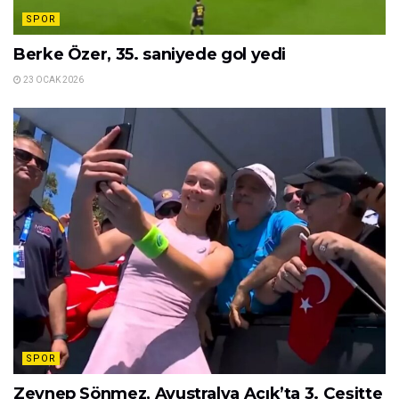
SPOR
Fener taraftarı şokta! Jhon Duran’ın yeni
adresini duyurdular
31 OCAK 2026