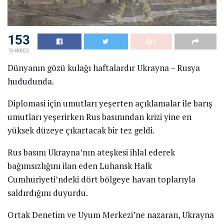
SPOR
Berke Özer, 35. saniyede gol yedi
23 OCAK 2026