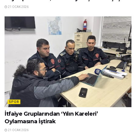
SPOR
Muahedeye varıldı! Kante ve Lookman
derken Fenerbahçe’den büyük zıt köşe
30 OCAK 2026