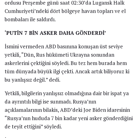
SPOR
Zeynep Sönmez, Avustralya Açık’ta 3. Çeşitte
21 OCAK 2026
SPOR
İtfaiye Gruplarından ‘Yılın Kareleri’