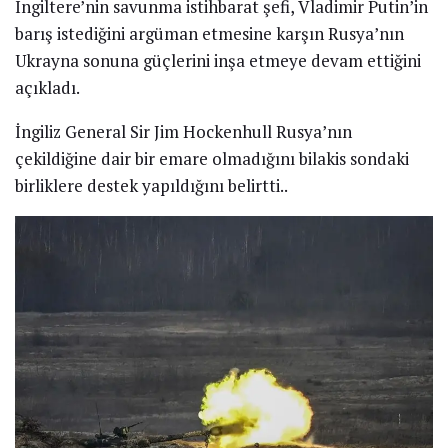
Oylamasına İştirak
21 OCAK 2026
Krizde yeni perde! Rus
basını duyurdu: 4 bölgeye
saldırdılar!
by
Spor Haber
17 Şubat 2022