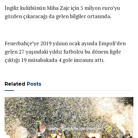
Sarı-lacivertlilerde, dönemin en başarılı isimlerinden
biri olan Miha Zajc’la ilgili transfer savları ise sürüyor.