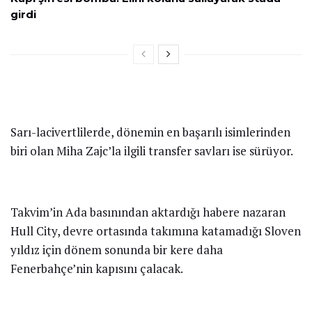
alamayan Fenerbahçe’de dönem sonu yaprak dökümü
yaşanabilir.
İlginizi Çekebilecek
Haberler
Fener taraftarı şokta! Jhon Duran’ın yeni adresini
duyurdular
Muahedeye varıldı! Kante ve Lookman derken
Fenerbahçe’den büyük zıt köşe
Kapı şifresi bomba! Elini kolunu sallayarak stada
girdi