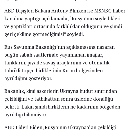
Ukrayna Dışişleri Bakanı Dmitro Kuleba, Rusya
parlamentosunun alt kanadı Duma’nın Donetsk Halk
Cumhuriyeti ve Luhansk Halk Cumhuriyeti’nin Rusya
tarafından tanınmasına yönelik kabul edilen taslağı
Birleşmiş Milletler (BM) Güvenlik Konseyi’nde
görüşülmesi için teşebbüste bulunduklarını açıkladı.
NATO Genel Sekreteri, Rusya’nın Ukrayna’yı işgal
etmesi durumunda “bedelin yüksek olacağını” söz etti
ve yaptırımlar uygulanacağını hatırlattı.
Rusya Dışişleri Bakanlığı ise artık Stoltenberg’in
açıklamalarıyla ilgilenmediklerini söyledi. RIA Novosti
haber ajansına nazaran Dışişleri Bakanlığı sözcüsü
Maria Zakharova, Stoltenberg’in kelamlarının önemli
olmadığını ve gerçek diyalog kurmak istediklerini
belirtti.