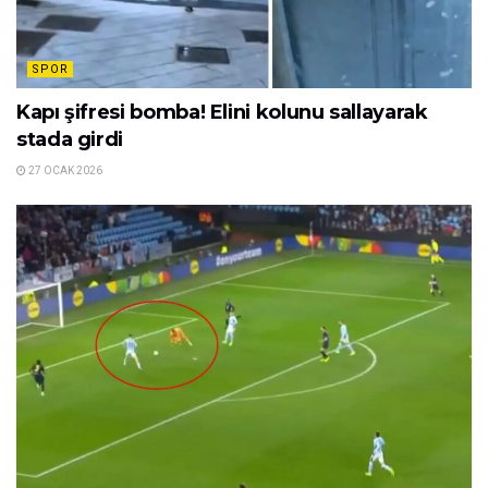
Fenerbahçe’ye 2019 yılının ocak ayında Empoli’den
gelen 27 yaşındaki yıldız futbolcu bu dönem ligde
çıktığı 19 müsabakada 4 gole imzasını attı.
Related
Posts