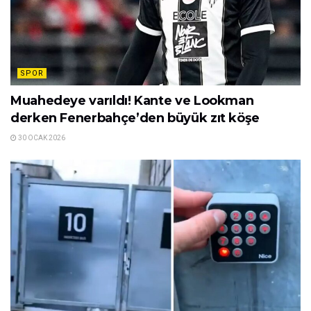
İngiliz kulübünün Miha Zajc için 5 milyon euro’yu
gözden çıkaracağı da gelen bilgiler ortasında.