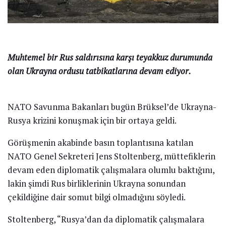
153
SHARES
Dünyanın gözü kulağı haftalardır Ukrayna – Rusya
hududunda.
Diplomasi için umutları yeşerten açıklamalar ile barış
umutları yeşerirken Rus basınından krizi yine en
yüksek düzeye çıkartacak bir tez geldi.
Rus basını Ukrayna’nın ateşkesi ihlal ederek
bağımsızlığını ilan eden Luhansk Halk
Cumhuriyeti’ndeki dört bölgeye havan toplarıyla