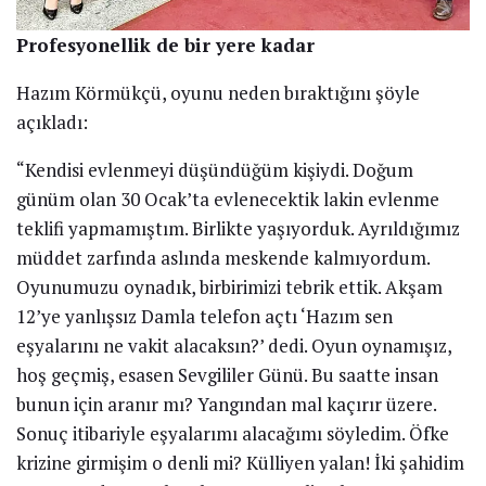
Profesyonellik de bir yere kadar
Hazım Körmükçü, oyunu neden bıraktığını şöyle
açıkladı:
“Kendisi evlenmeyi düşündüğüm kişiydi. Doğum
günüm olan 30 Ocak’ta evlenecektik lakin evlenme
teklifi yapmamıştım. Birlikte yaşıyorduk. Ayrıldığımız
müddet zarfında aslında meskende kalmıyordum.
Oyunumuzu oynadık, birbirimizi tebrik ettik. Akşam
12’ye yanlışsız Damla telefon açtı ‘Hazım sen
eşyalarını ne vakit alacaksın?’ dedi. Oyun oynamışız,
hoş geçmiş, esasen Sevgililer Günü. Bu saatte insan
bunun için aranır mı? Yangından mal kaçırır üzere.
Sonuç itibariyle eşyalarımı alacağımı söyledim. Öfke
krizine girmişim o denli mi? Külliyen yalan! İki şahidim