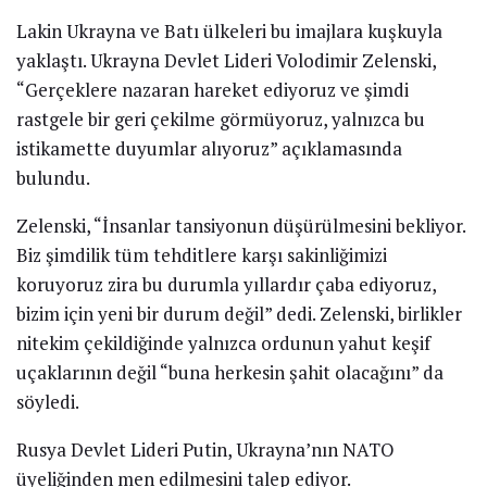
çekildiğine dair somut bilgi olmadığını söyledi.
Stoltenberg, “Rusya’dan da diplomatik çalışmalara
olumlu baktıkları istikametinde işaretler var fakat
şimdi tansiyonu düşürme konusunda bir hareket
görmedik” dedi.
NATO’nun Rusya’ya karşı tehdit oluşturmadığını ve
“savunma” hedefli adımlar attığını söyleyen
Stoltenberg, ittifakın bölgenin güneydoğusunda yeni
muharebe kümeleri kurarak durumu takip edeceğini
belirtti.
Stoltenberg, Moskova’nın Avrupa’nın güvenlik
prensiplerini zorladığını, bunun “Avrupa için yeni
normal” olduğunu söyledi, NATO’nun temel
prensiplerinden vazgeçmeyeceğini ekledi.