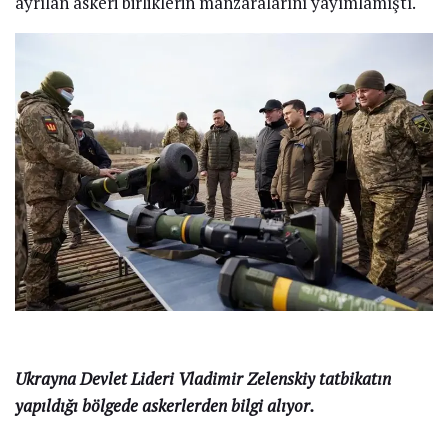
Muhtemel bir Rus saldırısına karşı teyakkuz durumunda
olan Ukrayna ordusu tatbikatlarına devam ediyor.
NATO Savunma Bakanları bugün Brüksel’de Ukrayna-
Rusya krizini konuşmak için bir ortaya geldi.
Görüşmenin akabinde basın toplantısına katılan
NATO Genel Sekreteri Jens Stoltenberg, müttefiklerin
devam eden diplomatik çalışmalara olumlu baktığını,
lakin şimdi Rus birliklerinin Ukrayna sonundan