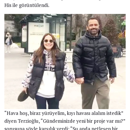
His ile görüntülendi.
“Hava hoş, biraz yürüyelim, kıyı havası alalım istedik”
diyen Terzioğlu, “Gündeminizde yeni bir proje var mı?”
sorusuna şöyle karşılık verdi: “Şu anda netleşen bir