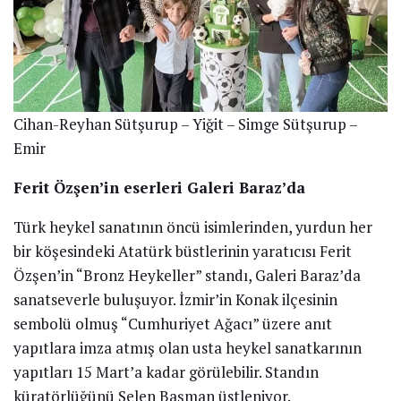
Cihan-Reyhan Sütşurup – Yiğit – Simge Sütşurup –
Emir
Ferit Özşen’in eserleri Galeri Baraz’da
Türk heykel sanatının öncü isimlerinden, yurdun her
bir köşesindeki Atatürk büstlerinin yaratıcısı Ferit
Özşen’in “Bronz Heykeller” standı, Galeri Baraz’da
sanatseverle buluşuyor. İzmir’in Konak ilçesinin
sembolü olmuş “Cumhuriyet Ağacı” üzere anıt
yapıtlara imza atmış olan usta heykel sanatkarının
yapıtları 15 Mart’a kadar görülebilir. Standın
küratörlüğünü Selen Başman üstleniyor.