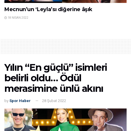
Mecnun’un ‘Leyla’sı diğerine âşık
18 NISAN 2022
Yılın “En güçlü” isimleri
belirli oldu… Ödül
merasimine ünlü akını
by
Spor Haber
28 Şubat 2022