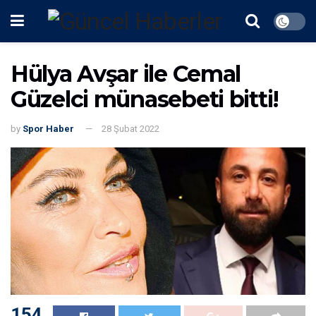
Hülya Avşar ile Cemal
Güzelci münasebeti bitti!
by
Spor Haber
28 Şubat 2022
154