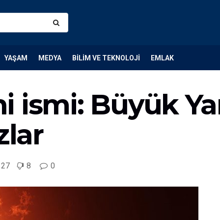
YAŞAM
MEDYA
BILIM VE TEKNOLOJI
EMLAK
i ismi: Büyük Ya
zlar
127
8
0