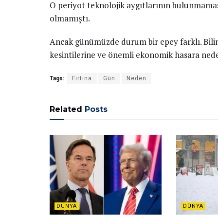
O periyot teknolojik aygıtlarının bulunmamas
olmamıştı.
Ancak günümüzde durum bir epey farklı. Bilim
kesintilerine ve önemli ekonomik hasara neden 
Tags:
Fırtına
Gün
Neden
Related
Posts
DÜNYA
DÜNYA