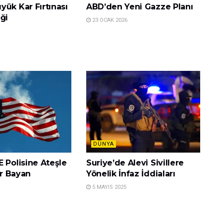
ük Kar Fırtınası
ABD’den Yeni Gazze Planı
ği
23 OCAK 2026
DÜNYA
 Polisine Ateşle
Suriye’de Alevi Sivillere
ir Bayan
Yönelik İnfaz İddiaları
5 MAYIS 2025