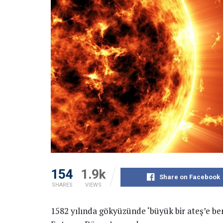
154
1.9k
Share on Facebook
SHARES
VIEWS
1582 yılında gökyüzünde ‘büyük bir ateş’e be