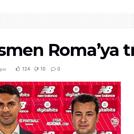
esmen Roma’ya tr
124
10
0
por