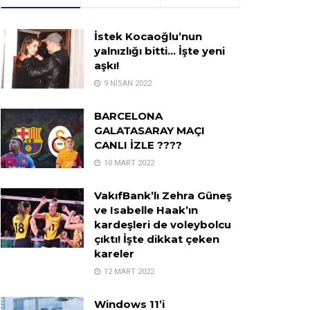
İstek Kocaoğlu’nun
yalnızlığı bitti… İşte yeni
aşkı!
9 NISAN 2022
BARCELONA
GALATASARAY MAÇI
CANLI İZLE ????
10 MART 2022
VakıfBank’lı Zehra Güneş
ve Isabelle Haak’ın
kardeşleri de voleybolcu
çıktı! İşte dikkat çeken
kareler
12 MART 2022
Windows 11’i