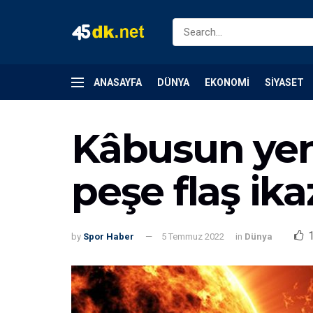
ANASAYFA
DÜNYA
EKONOMI
SIYASET
Kâbusun yen
peşe flaş ika
by
Spor Haber
5 Temmuz 2022
in
Dünya