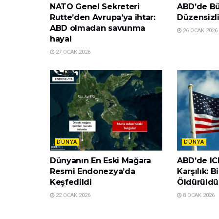
NATO Genel Sekreteri
ABD’de Büy
Rutte’den Avrupa’ya ihtar:
Düzensizli
ABD olmadan savunma
26 OCAK 2026
hayal
27 OCAK 2026
DÜNYA
DÜNYA
Dünyanın En Eski Mağara
ABD’de ICE
Resmi Endonezya’da
Karşılık: B
Keşfedildi
Öldürüldü
22 OCAK 2026
8 OCAK 2026