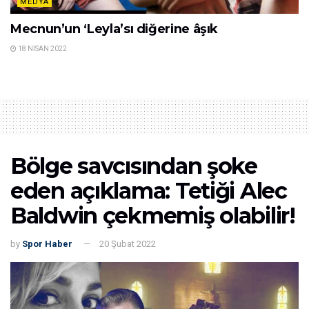
MEDYA
Mecnun’un ‘Leyla’sı diğerine âşık
18 NISAN 2022
Bölge savcısından şoke
eden açıklama: Tetiği Alec
Baldwin çekmemiş olabilir!
by
Spor Haber
20 Şubat 2022