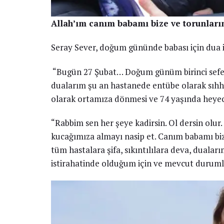
Allah’ım canım babamı bize ve torunları
Seray Sever, doğum gününde babası için dua i
“Bugün 27 Şubat… Doğum günüm birinci sefer
dualarım şu an hastanede entübe olarak sıhha
olarak ortamıza dönmesi ve 74 yaşında heyeca
“Rabbim sen her şeye kadirsin. Ol dersin olur. 
kucağımıza almayı nasip et. Canım babamı bi
tüm hastalara şifa, sıkıntılılara deva, dualar
istirahatinde olduğum için ve mevcut duruml