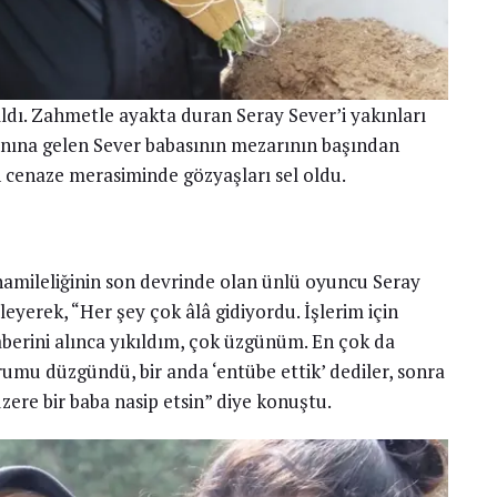
ıldı. Zahmetle ayakta duran Seray Sever’i yakınları
yanına gelen Sever babasının mezarının başından
n cenaze merasiminde gözyaşları sel oldu.
hamileliğinin son devrinde olan ünlü oyuncu Seray
eyerek, “Her şey çok âlâ gidiyordu. İşlerim için
erini alınca yıkıldım, çok üzgünüm. En çok da
mu düzgündü, bir anda ‘entübe ettik’ dediler, sonra
zere bir baba nasip etsin” diye konuştu.