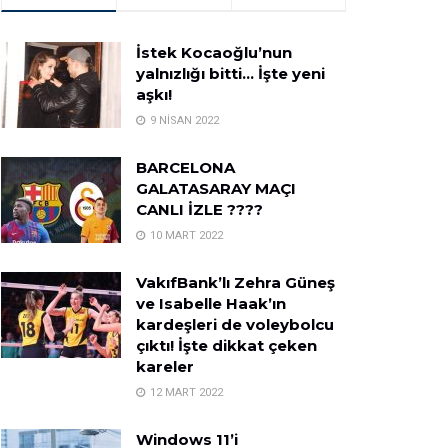
İstek Kocaoğlu’nun
yalnızlığı bitti… İşte yeni
aşkı!
9 NISAN 2022
BARCELONA
GALATASARAY MAÇI
CANLI İZLE ????
10 MART 2022
VakıfBank’lı Zehra Güneş
ve Isabelle Haak’ın
kardeşleri de voleybolcu
çıktı! İşte dikkat çeken
kareler
12 MART 2022
Windows 11’i