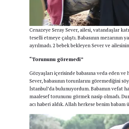
Cenazeye Seray Sever, ailesi, vatandaşlar kat
teselli etmeye çalıştı. Babasının mezarının 
ayrılmadı. 2 bebek bekleyen Sever ve ailesini
“Torununu göremedi”
Gözyaşları içerisinde babasına veda eden ve 
Sever, babasının torunlarını göremediğini söyl
İstanbul’da bulunuyordum. Babamın vefat hab
maalesef torununu görmek nasip olmadı. Duru
acı haberi aldık. Allah herkese benim babam ü