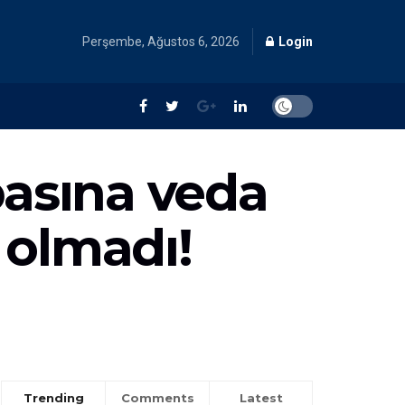
Perşembe, Ağustos 6, 2026
Login
basına veda
 olmadı!
Trending
Comments
Latest