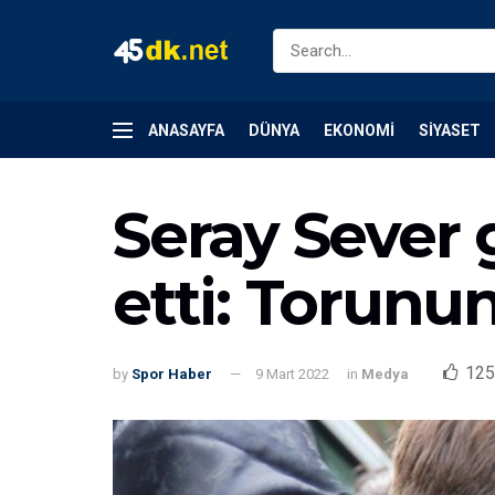
ANASAYFA
DÜNYA
EKONOMI
SIYASET
Seray Sever 
etti: Torunu
125
by
Spor Haber
9 Mart 2022
in
Medya