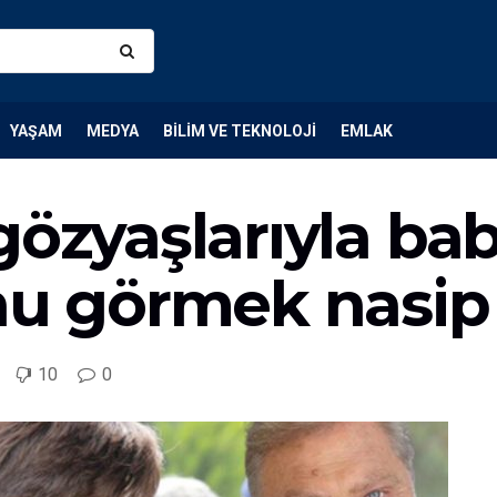
YAŞAM
MEDYA
BILIM VE TEKNOLOJI
EMLAK
gözyaşlarıyla ba
nu görmek nasip
10
0