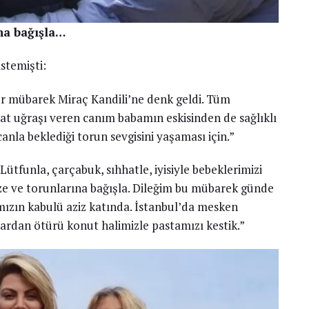
na bağışla…
stemişti:
 mübarek Miraç Kandili’ne denk geldi. Tüm
t uğraşı veren canım babamın eskisinden de sağlıklı
nla beklediği torun sevgisini yaşaması için.”
Lütfunla, çarçabuk, sıhhatle, iyisiyle bebeklerimizi
ze ve torunlarına bağışla. Dileğim bu mübarek günde
ımızın kabulü aziz katında. İstanbul’da mesken
ardan ötürü konut halimizle pastamızı kestik.”