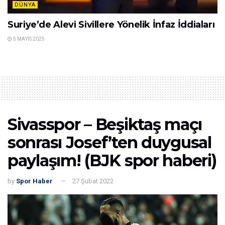
DÜNYA
Suriye’de Alevi Sivillere Yönelik İnfaz İddiaları
5 MAYIS 2025
Sivasspor – Beşiktaş maçı
sonrası Josef’ten duygusal
paylaşım! (BJK spor haberi)
by
Spor Haber
27 Şubat 2022