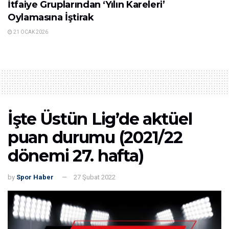
İtfaiye Gruplarından ‘Yılın Kareleri’
Oylamasına İştirak
21 OCAK 2026
İşte Üstün Lig’de aktüel
puan durumu (2021/22
dönemi 27. hafta)
by
Spor Haber
27 Şubat 2022