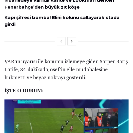
Muahedeye varıldı! Kante ve Lookman derken
Fenerbahçe’den büyük zıt köşe
Kapı şifresi bomba! Elini kolunu sallayarak stada
girdi
VAR’ın uyarısı ile konumu izlemeye giden Sarper Barış
Latife, 84. dakikadaJosef’in elle müdahalesine
hükmetti ve beyaz noktayı gösterdi.
İŞTE O DURUM: