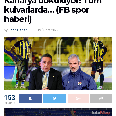
Kanarya dökülüyor! Tüm
kulvarlarda… (FB spor
haberi)
by
Spor Haber
19 Şubat 2022
153
SHARES