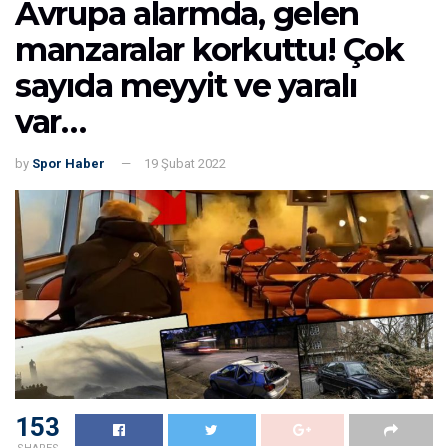
Avrupa alarmda, gelen
manzaralar korkuttu! Çok
sayıda meyyit ve yaralı
var…
by
Spor Haber
19 Şubat 2022
153