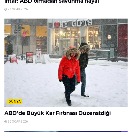
ihtar: ABD olmadan savunma hayal
27 OCAK 2026
DÜNYA
ABD’de Büyük Kar Fırtınası Düzensizliği
26 OCAK 2026