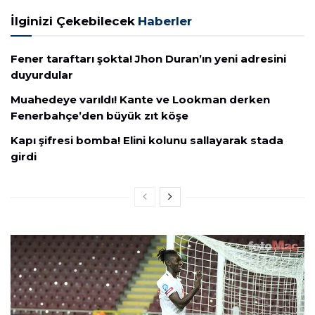
İlginizi Çekebilecek
Haberler
Fener taraftarı şokta! Jhon Duran’ın yeni adresini
duyurdular
Muahedeye varıldı! Kante ve Lookman derken
Fenerbahçe’den büyük zıt köşe
Kapı şifresi bomba! Elini kolunu sallayarak stada
girdi