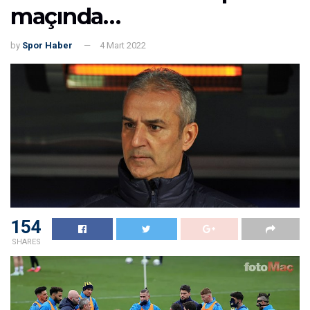
maçında…
by
Spor Haber
4 Mart 2022
154
SHARES