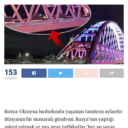
153
SHARES
Rusya-Ukrayna hududunda yaşanan tansiyon aylardır
dünyanın bir numaralı gündemi. Rusya’nın yaptığı
askeri yığınak ve peş peşe tatbikatlar ‘her an savaş