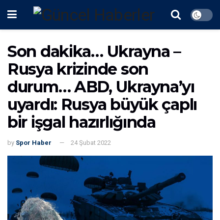
Son dakika… Ukrayna –
Rusya krizinde son
durum… ABD, Ukrayna’yı
uyardı: Rusya büyük çaplı
bir işgal hazırlığında
by
Spor Haber
24 Şubat 2022