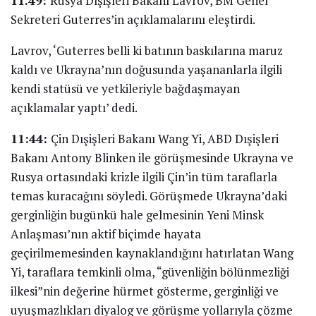
11.49:
Rusya Dışişleri Bakanı Lavrov, BM Genel
Sekreteri Guterres’in açıklamalarını eleştirdi.
Lavrov, ‘Guterres
belli ki batının baskılarına maruz
kaldı ve Ukrayna’nın doğusunda yaşananlarla ilgili
kendi statüsü ve yetkileriyle bağdaşmayan
açıklamalar yaptı’ dedi.
11:44:
Çin Dışişleri Bakanı Wang Yi, ABD Dışişleri
Bakanı Antony Blinken ile görüşmesinde Ukrayna ve
Rusya ortasındaki krizle ilgili Çin’in tüm taraflarla
temas kuracağını söyledi. Görüşmede Ukrayna’daki
gerginliğin bugünkü hale gelmesinin Yeni Minsk
Anlaşması’nın aktif biçimde hayata
geçirilmemesinden kaynaklandığını hatırlatan Wang
Yi, taraflara temkinli olma, “güvenliğin bölünmezliği
ilkesi”nin değerine hürmet gösterme, gerginliği ve
uyuşmazlıkları diyalog ve görüşme yollarıyla çözme