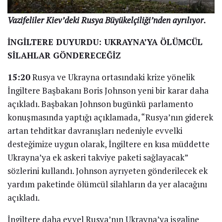
Vazifeliler Kiev’deki Rusya Büyükelçiliği’nden ayrılıyor.
İNGİLTERE DUYURDU: UKRAYNA’YA ÖLÜMCÜL
SİLAHLAR GÖNDERECEĞİZ
15:20
Rusya ve Ukrayna ortasındaki krize yönelik
İngiltere Başbakanı Boris Johnson yeni bir karar daha
açıkladı. Başbakan Johnson bugünkü parlamento
konuşmasında yaptığı açıklamada, “Rusya’nın giderek
artan tehditkar davranışları nedeniyle evvelki
desteğimize uygun olarak, İngiltere en kısa müddette
Ukrayna’ya ek askeri takviye paketi sağlayacak”
sözlerini kullandı. Johnson ayrıyeten gönderilecek ek
yardım paketinde ölümcül silahların da yer alacağını
açıkladı.
İngiltere daha evvel Rusya’nın Ukrayna’ya işgaline