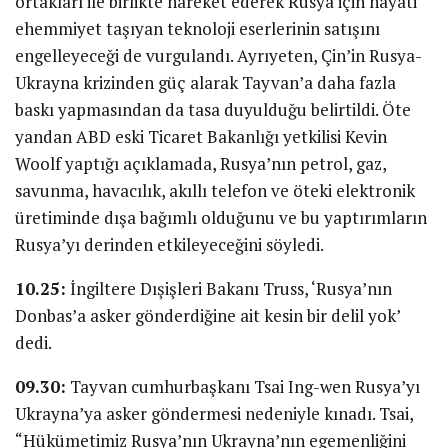
ortakları ile birlikte hareket ederek Rusya için hayati
ehemmiyet taşıyan teknoloji eserlerinin satışını
engelleyeceği de vurgulandı. Ayrıyeten, Çin’in Rusya-
Ukrayna krizinden güç alarak Tayvan’a daha fazla
baskı yapmasından da tasa duyulduğu belirtildi. Öte
yandan ABD eski Ticaret Bakanlığı yetkilisi Kevin
Woolf yaptığı açıklamada, Rusya’nın petrol, gaz,
savunma, havacılık, akıllı telefon ve öteki elektronik
üretiminde dışa bağımlı olduğunu ve bu yaptırımların
Rusya’yı derinden etkileyeceğini söyledi.
10.25:
İngiltere Dışişleri Bakanı Truss, ‘Rusya’nın
Donbas’a asker gönderdiğine ait kesin bir delil yok’
dedi.
09.30:
Tayvan cumhurbaşkanı Tsai Ing-wen Rusya’yı
Ukrayna’ya asker göndermesi nedeniyle kınadı. Tsai,
“Hükümetimiz Rusya’nın Ukrayna’nın egemenliğini