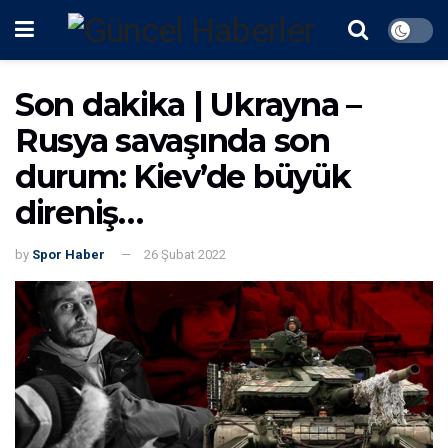
Son dakika | Ukrayna –
Rusya savaşında son
durum: Kiev’de büyük
direniş…
by
Spor Haber
26 Şubat 2022