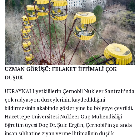
UZMAN GÖRÜŞÜ: FELAKET İHTİMALİ ÇOK
DÜŞÜK
UKRAYNALI yetkililerin Çernobil Nükleer Santralı’nda
çok radyasyon düzeylerinin kaydedildiğini
bildirmesinin akabinde gözler yine bu bölgeye çevrildi.
Hacettepe Üniversitesi Nükleer Güç Mühendisliği
öğretim üyesi Doç Dr. Şule Ergün, Çernobil’in şu anda
insan sıhhatine ziyan verme ihtimalinin düşük