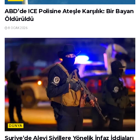
ABD’de ICE Polisine Ateşle Karşılık: Bir Bayan
Öldürüldü
8 OCAK 2026
DÜNYA
Suriye’de Alevi Sivillere Yönelik İnfaz İddiaları