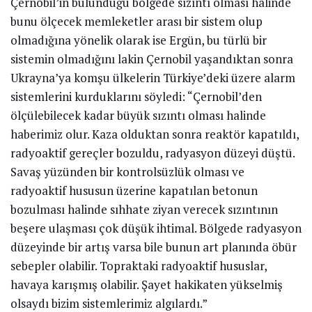
Çernobil’in bulunduğu bölgede sızıntı olması halinde
bunu ölçecek memleketler arası bir sistem olup
olmadığına yönelik olarak ise Ergün, bu türlü bir
sistemin olmadığını lakin Çernobil yaşandıktan sonra
Ukrayna’ya komşu ülkelerin Türkiye’deki üzere alarm
sistemlerini kurduklarını söyledi: “Çernobil’den
ölçülebilecek kadar büyük sızıntı olması halinde
haberimiz olur. Kaza olduktan sonra reaktör kapatıldı,
radyoaktif gereçler bozuldu, radyasyon düzeyi düştü.
Savaş yüzünden bir kontrolsüzlük olması ve
radyoaktif hususun üzerine kapatılan betonun
bozulması halinde sıhhate ziyan verecek sızıntının
beşere ulaşması çok düşük ihtimal. Bölgede radyasyon
düzeyinde bir artış varsa bile bunun art planında öbür
sebepler olabilir. Topraktaki radyoaktif hususlar,
havaya karışmış olabilir. Şayet hakikaten yükselmiş
olsaydı bizim sistemlerimiz algılardı.”