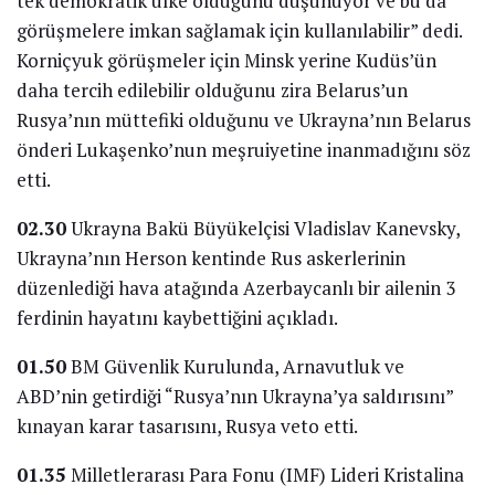
tek demokratik ülke olduğunu düşünüyor ve bu da
görüşmelere imkan sağlamak için kullanılabilir” dedi.
Korniçyuk görüşmeler için Minsk yerine Kudüs’ün
daha tercih edilebilir olduğunu zira Belarus’un
Rusya’nın müttefiki olduğunu ve Ukrayna’nın Belarus
önderi Lukaşenko’nun meşruiyetine inanmadığını söz
etti.
02.30
Ukrayna Bakü Büyükelçisi Vladislav Kanevsky,
Ukrayna’nın Herson kentinde Rus askerlerinin
düzenlediği hava atağında Azerbaycanlı bir ailenin 3
ferdinin hayatını kaybettiğini açıkladı.
01.50
BM Güvenlik Kurulunda, Arnavutluk ve
ABD’nin getirdiği “Rusya’nın Ukrayna’ya saldırısını”
kınayan karar tasarısını, Rusya veto etti.
01.35
Milletlerarası Para Fonu (IMF) Lideri Kristalina