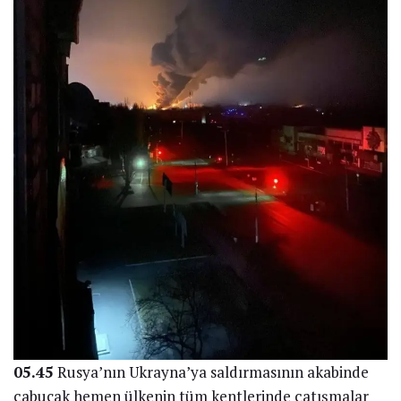
05.45
Rusya’nın Ukrayna’ya saldırmasının akabinde
çabucak hemen ülkenin tüm kentlerinde çatışmalar