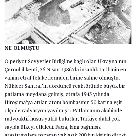
NE OLMUŞTU
O periyot Sovyetler Birliği’ne bağlı olan Ukrayna’nın
Çernobil kenti, 26 Nisan 1986’da insanlık tarihinin en
vahim etraf felaketlerinden birine sahne olmuştu.
Nükleer Santral’ın dördüncü reaktöründe büyük bir
patlama meydana gelmiş, etrafa 1945 yılında
Hiroşima’ya atılan atom bombasının 50 katına eşit
ölçüde radyasyon yayılmıştı. Patlamanın akabinde
radyoaktif husus yüklü bulutlar, Türkiye dahil çok
sayıda ülkeyi etkiledi. Facia, kimi bağımsız
araştırmalara nazaran yaklaşık 200 bin kişinin direkt