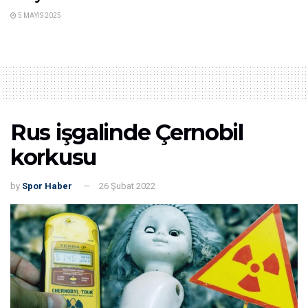
5 MAYIS 2025
Rus işgalinde Çernobil
korkusu
by
Spor Haber
26 Şubat 2022