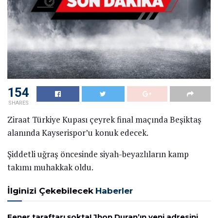
154
SHARES
Ziraat Türkiye Kupası çeyrek final maçında Beşiktaş
alanında Kayserispor’u konuk edecek.
Şiddetli uğraş öncesinde siyah-beyazlıların kamp
takımı muhakkak oldu.
İlginizi Çekebilecek
Haberler
Fener taraftarı şokta! Jhon Duran’ın yeni adresini