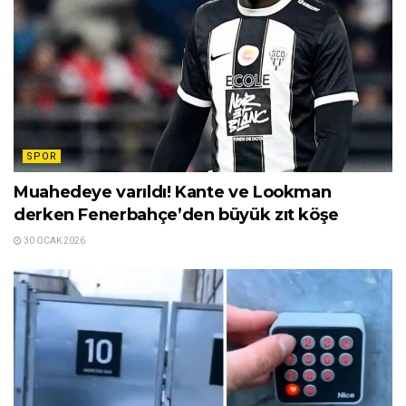
SPOR
Muahedeye varıldı! Kante ve Lookman
derken Fenerbahçe’den büyük zıt köşe
30 OCAK 2026