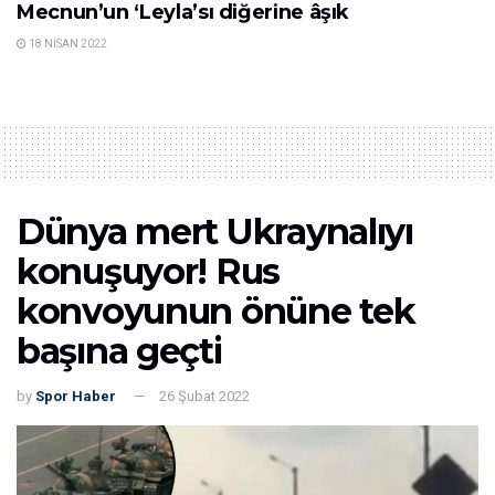
Mecnun’un ‘Leyla’sı diğerine âşık
18 NISAN 2022
Dünya mert Ukraynalıyı
konuşuyor! Rus
konvoyunun önüne tek
başına geçti
by
Spor Haber
26 Şubat 2022