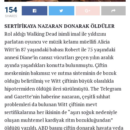
154
SHARES
SERTİFİKAYA NAZARAN DONARAK ÖLDÜLER
Rol aldığı Walking Dead isimli imal ile yıldızını
parlatan oyuncu ve müzik kelamı müellifi Alicia
Witt’in 87 yaşındaki babası Robert ile 75 yaşındaki
annesi Diane’in cansız vücutları geçen yılın aralık
ayında yaşadıkları konutta bulunmuştu. Çiftin
meskeninin bakımsız ve ısıtma sisteminin de bozuk
olduğu belirtilmiş ve Witt çiftinin büyük olasılıkla
hipotermiden öldüğü ileri sürülmüştü. The Telegram
and Gazette’nin haberine nazaran, çeşitli sıhhat
problemleri da bulunan Witt çiftinin mevt
sertifikalarına her ikisinin de “aşırı soğuk nedeniyle
oluşan muhtemel kardiyak ritm bozukluğundan”
öldüğü yazıldı. ABD basını çiftin donarak hayata veda