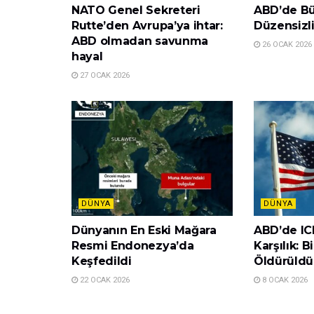
NATO Genel Sekreteri
ABD’de Büy
Rutte’den Avrupa’ya ihtar:
Düzensizli
ABD olmadan savunma
26 OCAK 2026
hayal
27 OCAK 2026
DÜNYA
DÜNYA
Dünyanın En Eski Mağara
ABD’de ICE
Resmi Endonezya’da
Karşılık: B
Keşfedildi
Öldürüldü
22 OCAK 2026
8 OCAK 2026