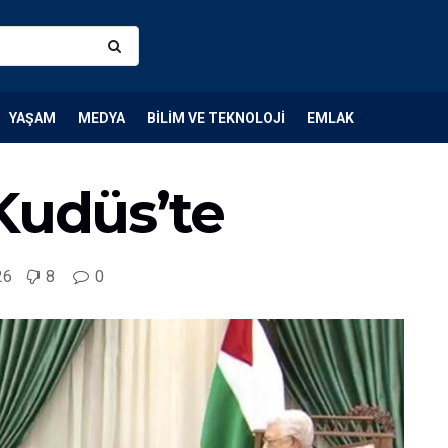
YAŞAM
MEDYA
BILIM VE TEKNOLOJI
EMLAK
Kudüs’te
26
8
0