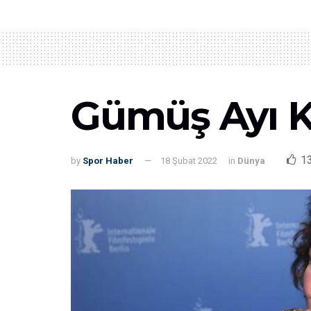
Gümüş Ayı K
1
by
Spor Haber
18 Şubat 2022
in
Dünya