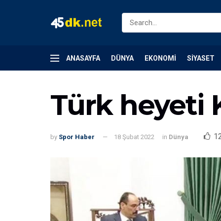
ANASAYFA
DÜNYA
EKONOMI
SIYASET
Türk heyeti 
1
by
Spor Haber
18 Şubat 2022
in
Dünya