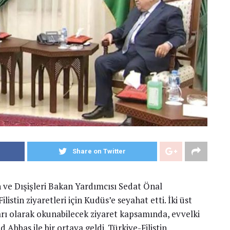
Share on Twitter
 Dışişleri Bakan Yardımcısı Sedat Önal
listin ziyaretleri için Kudüs’e seyahat etti. İki üst
arı olarak okunabilecek ziyaret kapsamında, evvelki
Abbas ile bir ortaya geldi. Türkiye-Filistin