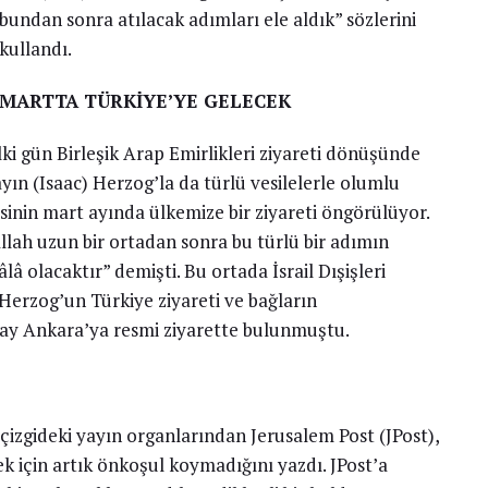
bundan sonra atılacak adımları ele aldık” sözlerini
kullandı.
MARTTA TÜRKİYE’YE GELECEK
 gün Birleşik Arap Emirlikleri ziyareti dönüşünde
ın (Isaac) Herzog’la da türlü vesilelerle olumlu
sinin mart ayında ülkemize bir ziyareti öngörülüyor.
allah uzun bir ortadan sonra bu türlü bir adımın
âlâ olacaktır” demişti. Bu ortada İsrail Dışişleri
 Herzog’un Türkiye ziyareti ve bağların
 ay Ankara’ya resmi ziyarette bulunmuştu.
 çizgideki yayın organlarından Jerusalem Post (JPost),
mek için artık önkoşul koymadığını yazdı. JPost’a