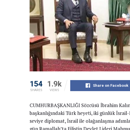
154
1.9k
Share on Facebook
SHARES
VIEWS
CUMHURBAŞKANLIĞI Sözcüsü İbrahim Kalın ve
başkanlığındaki Türk heyeti, iki günlük İsrail-Fi
seviye diplomat, İsrail ile olağanlaşma adıml
gün Ramallah’ta Filistin Devlet Lideri Mahmud 