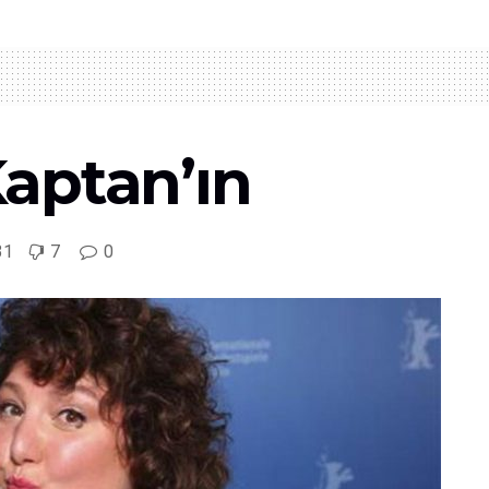
aptan’ın
31
7
0