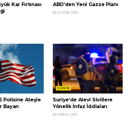
ük Kar Fırtınası
ABD’den Yeni Gazze Planı
ği
23 OCAK 2026
DÜNYA
 Polisine Ateşle
Suriye’de Alevi Sivillere
ir Bayan
Yönelik İnfaz İddiaları
5 MAYIS 2025