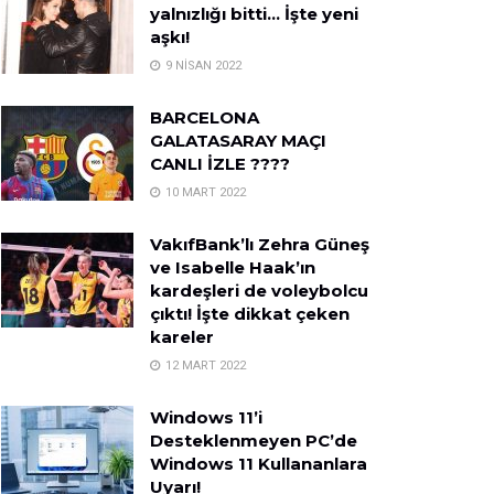
yalnızlığı bitti… İşte yeni
aşkı!
9 NISAN 2022
BARCELONA
GALATASARAY MAÇI
CANLI İZLE ????
10 MART 2022
VakıfBank’lı Zehra Güneş
ve Isabelle Haak’ın
kardeşleri de voleybolcu
çıktı! İşte dikkat çeken
kareler
12 MART 2022
Windows 11’i
Desteklenmeyen PC’de
Windows 11 Kullananlara
Uyarı!