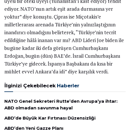
üyesi bir öteki üyeyi (Yunanistan’ı kast ediyor) tehdit
ediyor. NATO’nun artık eşit arada durmasına yer
yoktur” diye konuştu. Çipras ise Miçotakis’e
milletlerarası arenada Türkiye’nin yalnızlaştığının
inandırıcı olmadığını belirterek, “Türkiye’nin tecrit
edildiğine hâlâ inanan var mı? ABD Lideri Joe biden ile
bugüne kadar iki defa görüşen Cumhurbaşkanı
Erdoğan, bugün (dün) BAE’de. İsrail Cumhurbaşkanı
Türkiye’ye gidecek. İspanya Başbakanı da kısa bir
mühlet evvel Ankara’da idi” diye karşılık verdi.
İlginizi Çekebilecek
Haberler
NATO Genel Sekreteri Rutte’den Avrupa’ya ihtar:
ABD olmadan savunma hayal
ABD’de Büyük Kar Fırtınası Düzensizliği
ABD’den Yeni Gazze Planı