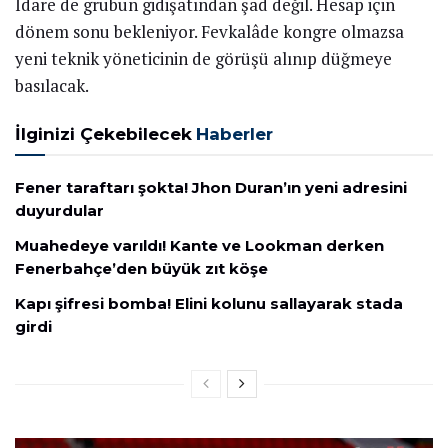
İdare de grubun gidişatından şad değil. Hesap için
dönem sonu bekleniyor. Fevkalâde kongre olmazsa
yeni teknik yöneticinin de görüşü alınıp düğmeye
basılacak.
İlginizi Çekebilecek
Haberler
Fener taraftarı şokta! Jhon Duran’ın yeni adresini
duyurdular
Muahedeye varıldı! Kante ve Lookman derken
Fenerbahçe’den büyük zıt köşe
Kapı şifresi bomba! Elini kolunu sallayarak stada
girdi