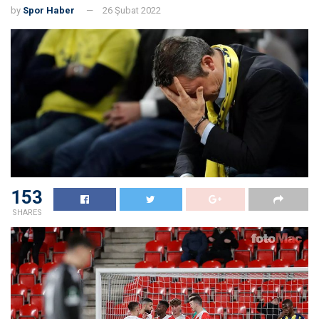
by
Spor Haber
26 Şubat 2022
153
SHARES