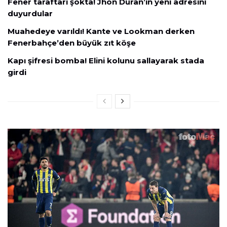
Fener taraftarı şokta! Jhon Duran’ın yeni adresini
duyurdular
Muahedeye varıldı! Kante ve Lookman derken
Fenerbahçe’den büyük zıt köşe
Kapı şifresi bomba! Elini kolunu sallayarak stada
girdi