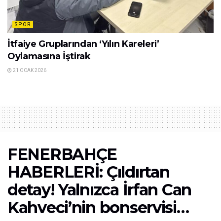
SPOR
İtfaiye Gruplarından ‘Yılın Kareleri’
Oylamasına İştirak
21 OCAK 2026
FENERBAHÇE
HABERLERİ: Çıldırtan
detay! Yalnızca İrfan Can
Kahveci’nin bonservisi…