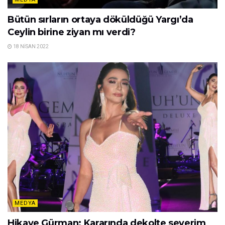
Bütün sırların ortaya döküldüğü Yargı’da
Ceylin birine ziyan mı verdi?
18 NISAN 2022
MEDYA
Hikaye Gürman: Kararında dekolte severim