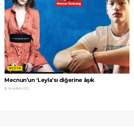
MEDYA
Mecnun’un ‘Leyla’sı diğerine âşık
18 NISAN 2022