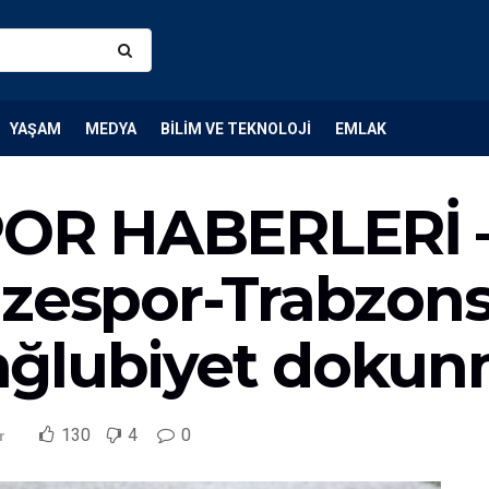
YAŞAM
MEDYA
BILIM VE TEKNOLOJI
EMLAK
OR HABERLERİ 
izespor-Trabzon
ağlubiyet dokun
130
4
0
r