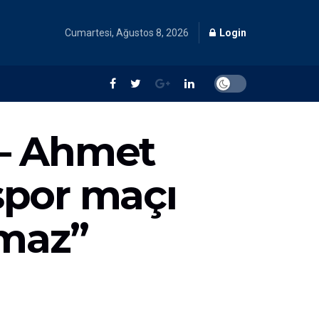
Cumartesi, Ağustos 8, 2026
Login
– Ahmet
spor maçı
maz”