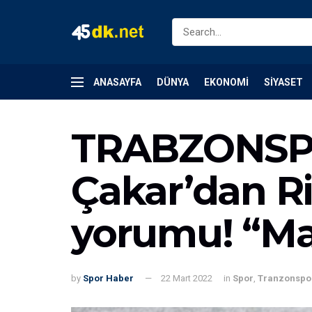
ANASAYFA
DÜNYA
EKONOMI
SIYASET
TRABZONSP
Çakar’dan R
yorumu! “M
by
Spor Haber
22 Mart 2022
in
Spor
,
Tranzonspo