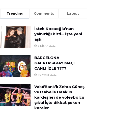
Trending
Comments
Latest
İstek Kocaoğlu’nun
yalnızlığı bitti… İşte yeni
aşkı!
9 NISAN 2022
BARCELONA
GALATASARAY MAÇI
CANLI İZLE ????
10 MART 2022
VakıfBank’lı Zehra Güneş
ve Isabelle Haak’ın
kardeşleri de voleybolcu
çıktı! İşte dikkat çeken
kareler